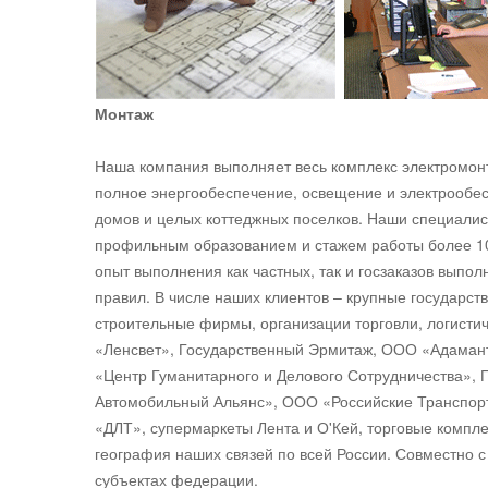
Монтаж
Наша компания выполняет весь комплекс электромонт
полное энергообеспечение, освещение и электрообе
домов и целых коттеджных поселков. Наши специалис
профильным образованием и стажем работы более 10
опыт выполнения как частных, так и госзаказов выпол
правил. В числе наших клиентов – крупные государ
строительные фирмы, организации торговли, логисти
«Ленсвет», Государственный Эрмитаж, ООО «Адаман
«Центр Гуманитарного и Делового Сотрудничества»,
Автомобильный Альянс», ООО «Российские Транспорт
«ДЛТ», супермаркеты Лента и О'Кей, торговые компл
география наших связей по всей России. Совместно
субъектах федерации.